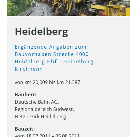
Heidelberg
Ergänzende 
Angaben 
zum 
Bauvorhaben 
Strecke 
4000

Heidelberg 
Hbf 
– 
Heidelberg‒
Kirchheim
von km 20,009 bis km 21,387
Deutsche Bahn AG, 

Regionalbereich Südwest, 

Netzbezirk Heidelberg
Bauzeit:
vom 18.07.2011 – 05.08.2011