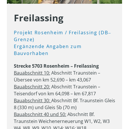
Freilassing
Projekt 
Rosenheim 
/ 
Freilassing 
(DB‒
Grenze)

Ergänzende 
Angaben 
zum 
Bauvorhaben
Bauabschnitt 10:
 Abschnitt Traunstein – 
Bauabschnitt 20:
 Abschnitt Traunstein – 
Bauabschnitt 30: 
Abschnitt Bf. Traunstein Gleis 
Bauabschnitt 40 und 50:
 Abschnitt Bf. 
Traunstein Weichenerneuerung W1, W2, W3

W4, W8, W9, W10, W14; W16; W18