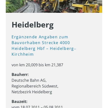
Heidelberg
Ergänzende 
Angaben 
zum 
Bauvorhaben 
Strecke 
4000

Heidelberg 
Hbf 
– 
Heidelberg‒
Kirchheim
von km 20,009 bis km 21,387
Deutsche Bahn AG, 

Regionalbereich Südwest, 

Netzbezirk Heidelberg
Bauzeit:
vom 18.07.2011 – 05.08.2011