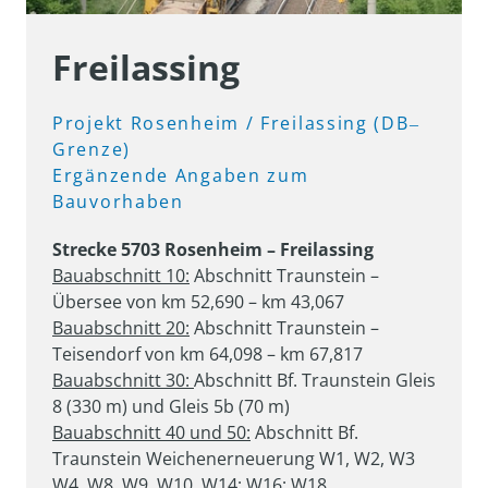
Freilassing
Projekt 
Rosenheim 
/ 
Freilassing 
(DB‒
Grenze)

Ergänzende 
Angaben 
zum 
Bauvorhaben
Bauabschnitt 10:
 Abschnitt Traunstein – 
Bauabschnitt 20:
 Abschnitt Traunstein – 
Bauabschnitt 30: 
Abschnitt Bf. Traunstein Gleis 
Bauabschnitt 40 und 50:
 Abschnitt Bf. 
Traunstein Weichenerneuerung W1, W2, W3

W4, W8, W9, W10, W14; W16; W18